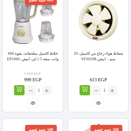
600 جنيه خصم
شفاط هواء زجاج من كاسيل، 20
خلاط كاسيل بملحقاته، بقوة 600
سم – ابيض-VF3020R
وات، سعة 1.5 لتر، ابيض -EP1060
1.599
EGP
999
EGP
613
EGP
السعر
السعر
العدد:
العدد:
الحالي
الأصلي
هو:
هو:
شفاط
خلاط
1.599 EGP.
999 EGP.
هواء
كاسيل
زجاج
بملحقاته،
من
بقوة
كاسيل،
600
20
وات،
200 جنيه خصم
500 جنيه خصم