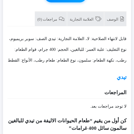
تيدي
للبالغين
سالمون
الوصف
العلامة التجارية
مراجعات (0)
سائل
400
غرامات
قابل لانتهاء الصلاحية: لا، العلامة التجارية: تيدي الصف: سوبر بريميوم،
نوع التغليف: علبة العمر: للبالغين، الحجم: 400 جرام، قوام الطعام:
رطب، نكهة الطعام: سلمون، نوع الطعام: طعام رطب، الأنواع: القطط
تيدي
المراجعات
لا توجد مراجعات بعد.
كن أول من يقيم “طعام الحيوانات الاليفة من تيدي للبالغين
سالمون سائل 400 غرامات”