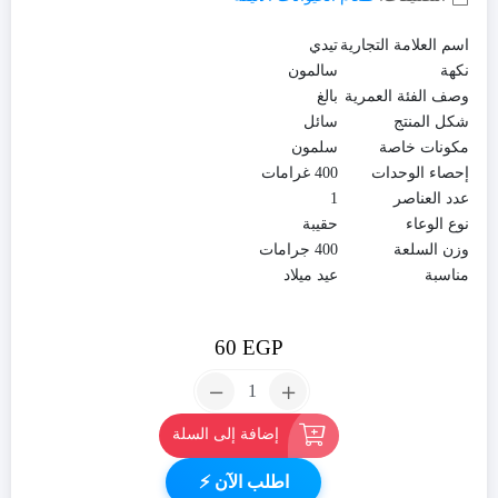
اسم العلامة التجارية
تيدي
نكهة
سالمون
وصف الفئة العمرية
بالغ
شكل المنتج
سائل
مكونات خاصة
سلمون
إحصاء الوحدات
400 غرامات
عدد العناصر
1
نوع الوعاء
حقيبة
وزن السلعة
400 جرامات
مناسبة
عيد ميلاد
60
EGP
العدد:
طعام
الحيوانات
إضافة إلى السلة
الاليفة
من
اطلب الآن ⚡