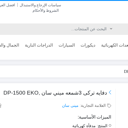
سياسات الإرجاع والاستبدال
افضل الع
الشروط والأحكام
دات الكهربائية
ديكورات
السيارات
الدراجات النارية
الجمال والع
دفايه تركى 3شمعه ميني سان ,DP-1500 EKO
العلامة التجارية:
مينى سان
الميزات الأساسية:
المنتج: مدفأة كهربائية