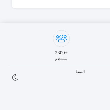
+2300
مستخدم
النمط