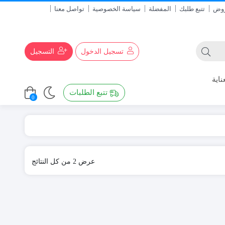
روض
تتبع طلبك
المفضلة
سياسة الخصوصية
تواصل معنا
تسجيل الدخول
التسجيل
ناية
تتبع الطلبات
0
تم
عرض ⁦2⁩ من كل النتائج
الفرز
حسب
الأحدث