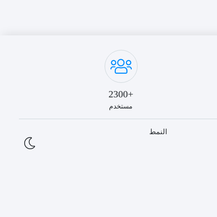
+2300
مستخدم
النمط