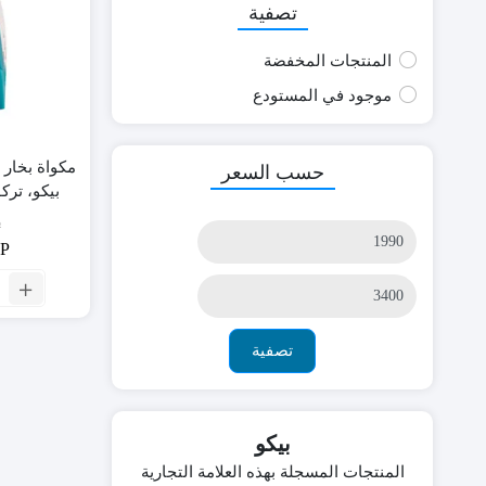
تصفية
المنتجات المخفضة
موجود في المستودع
حسب السعر
بيكو، تركواز – T
P
أدنى
P
سعر
ال
أعلى
مك
سعر
بخ
بق
تصفية
00
و
م
بيكو
بي
تر
المنتجات المسجلة بهذه العلامة التجارية
-