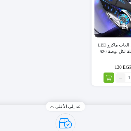
اولا ماوس العاب ماكرو LED
130
EG
عدد:
لا
اوس
عاب
كرو
LE
عد إلى الأعلى
32
طة
ل
صة