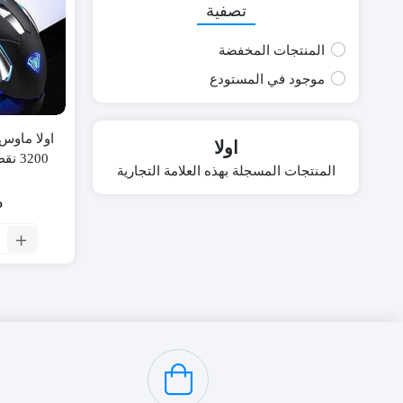
تصفية
المنتجات المخفضة
موجود في المستودع
اولا
3200 نقطة لكل بوصة S20
المنتجات المسجلة بهذه العلامة التجارية
P
ال
او
م
ال
ما
D
00
نق
لك
بو