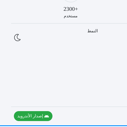
+2300
مستخدم
النمط
إصدار الأندرويد