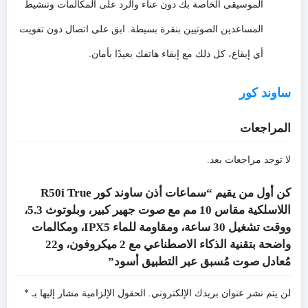
الموسيقى الخاصة بك دون عناء والرد على المكالمات وتنشيط
المساعدين الصوتيين بنقرة بسيطة. ابق على اتصال دون تفويت
أي إيقاع، كل ذلك مع إبقاء هاتفك بعيدًا بأمان.
ساوند كور
المراجعات
لا توجد مراجعات بعد.
كن أول من يقيم “سماعات أذن ساوند كور R50i True
اللاسلكية مقاس 10 مم مع صوت جهير كبير، وبلوتوث 5.3،
ووقت تشغيل 30 ساعة، ومقاومة للماء IPX5، ومكالمات
واضحة بتقنية الذكاء الاصطناعي مع 2 ميكروفون، و22
مُعادل صوت مُسبق عبر التطبيق أسود”
لن يتم نشر عنوان بريدك الإلكتروني.
الحقول الإلزامية مشار إليها بـ
*