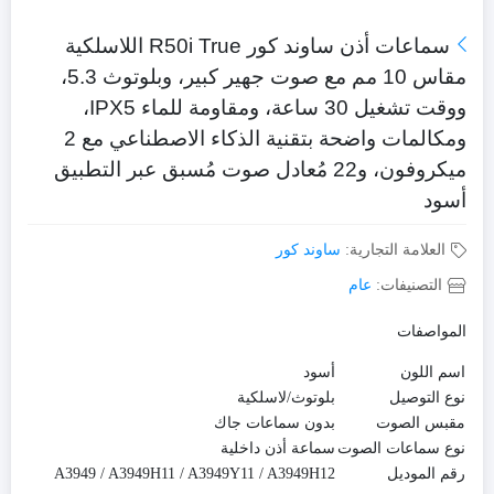
سماعات أذن ساوند كور R50i True اللاسلكية
مقاس 10 مم مع صوت جهير كبير، وبلوتوث 5.3،
ووقت تشغيل 30 ساعة، ومقاومة للماء IPX5،
ومكالمات واضحة بتقنية الذكاء الاصطناعي مع 2
ميكروفون، و22 مُعادل صوت مُسبق عبر التطبيق
أسود
العلامة التجارية:
ساوند كور
التصنيفات:
عام
المواصفات
اسم اللون
أسود
نوع التوصيل
بلوتوث/لاسلكية
مقبس الصوت
بدون سماعات جاك
نوع سماعات الصوت
سماعة أذن داخلية
رقم الموديل
A3949 / A3949H11 / A3949Y11 / A3949H12