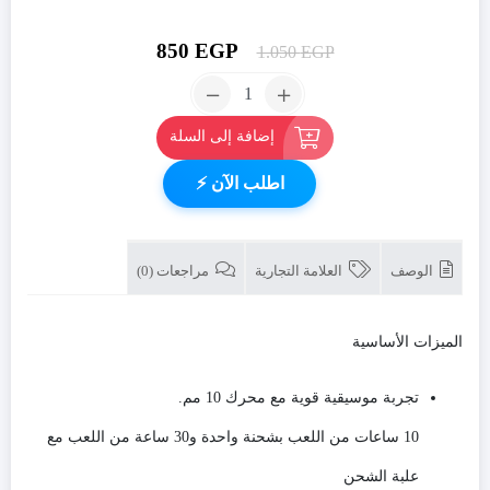
السعر
السعر
850
EGP
1.050
EGP
الأصلي
الحالي
العدد:
هو:
سماعات
هو:
أذن
إضافة إلى السلة
850 EGP.
1.050 EGP.
ساوند
كور
اطلب الآن ⚡
R50i
True
اللاسلكية
الوصف
العلامة التجارية
مراجعات (0)
مقاس
10
مم
الميزات الأساسية
مع
صوت
جهير
تجربة موسيقية قوية مع محرك 10 مم.
كبير،
10 ساعات من اللعب بشحنة واحدة و30 ساعة من اللعب مع
وبلوتوث
5.3،
علبة الشحن