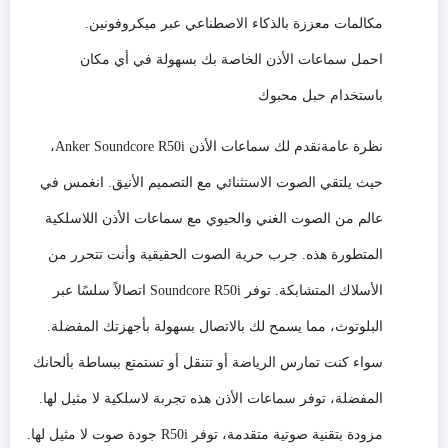
ووقت
مكالمات معززة بالذكاء الاصطناعي عبر ميكروفونين.
تشغيل
30
احمل سماعات الأذن الخاصة بك بسهولة في أي مكان
ساعة،
ومقاومة
باستخدام حبل محبوك
للماء
IPX5،
نظرة عامةنقدم لك سماعات الأذن Anker Soundcore R50i،
ومكالمات
واضحة
حيث يلتقي الصوت الاستثنائي مع التصميم الأنيق. انغمس في
بتقنية
عالم من الصوت الغني والحيوي مع سماعات الأذن اللاسلكية
الذكاء
الاصطناعي
المتطورة هذه. جرب حرية الصوت الحقيقية وأنت تتحرر من
مع
2
الأسلاك المتشابكة. توفر Soundcore R50i اتصالاً سلسًا عبر
ميكروفون،
البلوتوث، مما يسمح لك بالاتصال بسهولة بأجهزتك المفضلة.
و22
مُعادل
سواء كنت تمارس الرياضة أو تتنقل أو تستمتع ببساطة بألحانك
صوت
المفضلة، توفر سماعات الأذن هذه تجربة لاسلكية لا مثيل لها.
مُسبق
عبر
مزودة بتقنية صوتية متقدمة، توفر R50i جودة صوت لا مثيل لها.
التطبيق