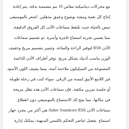
أسود
مع محركات ديناميكية مقاس 10 مم مصممة بدقة، يتم إعادة
إنتاج كل نغمة ونبضة بوضوح وعمق مذهلين. اشعر بالموسيقى
تنبض بالحياة حيث تلتقط سماعات الأذن كل الفروق الدقيقة،
مما يضمن تجربة استماع غامرة وآسرة. تم تصميم سماعات
الأذن R50i لتوفير الراحة والمتانة، وتتميز بتصميم مريح وخفيف
الوزن يناسب أذنيك بشكل مريح. توفر أطراف الأذن الناعمة
المصنوعة من السيليكون ملاءمة آمنة، بينما يضيف اللون الأسود
غير اللامع الأنيق لمسة من الرقي. سواء كنت في رحلة طويلة
أو جلسة تمرين مكثفة، فإن سماعات الأذن هذه تظل مريحة
في مكانها، مما يتيح لك الاستمتاع بالموسيقى دون انقطاع.
سماعات الأذن Anker Soundcore R50i هي أكثر من مجرد جهاز
استماع. بفضل عناصر التحكم باللمس البديهية، يمكنك إدارة